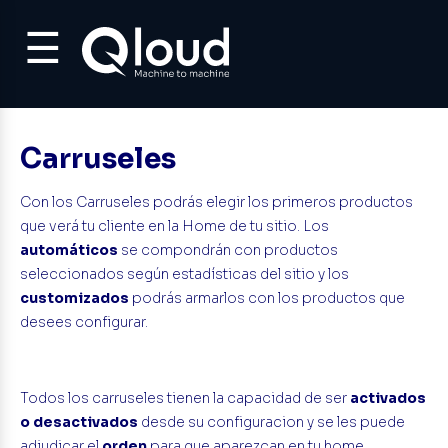
☰
Carruseles
Con los Carruseles podrás elegir los primeros productos
que verá tu cliente en la Home de tu sitio. Los
automáticos
se compondrán con productos
seleccionados según estadísticas del sitio y los
customizados
podrás armarlos con los productos que
desees configurar.
Todos los carruseles tienen la capacidad de ser
activados
o desactivados
desde su configuracion y se les puede
adjudicar el
orden
para que aparezcan en tu home.