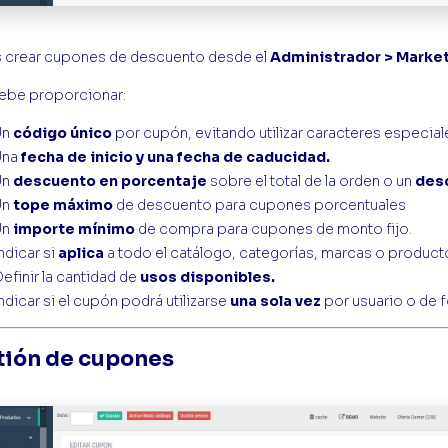
 crear cupones de descuento desde el
Administrador > Marke
debe proporcionar:
Un
código único
por cupón, evitando utilizar caracteres especial
Una
fecha de inicio y una fecha de caducidad.
Un
descuento en porcentaje
sobre el total de la orden o un
desc
Un
tope máximo
de descuento para cupones porcentuales
Un
importe mínimo
de compra para cupones de monto fijo.
ndicar si
aplica
a todo el catálogo, categorías, marcas o product
efinir la cantidad de
usos disponibles.
ndicar si el cupón podrá utilizarse
una sola vez
por usuario o de 
tión de cupones