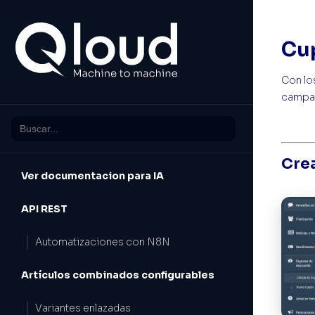
Cu
Con lo
campañ
Cre
Ver documentacion para IA
API REST
Automatizaciones con N8N
Artículos combinados configurables
Variantes enlazadas