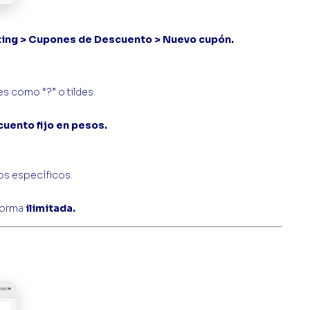
ting > Cupones de Descuento > Nuevo cupón.
es como “?” o tildes.
uento fijo en pesos.
os específicos.
forma
ilimitada.